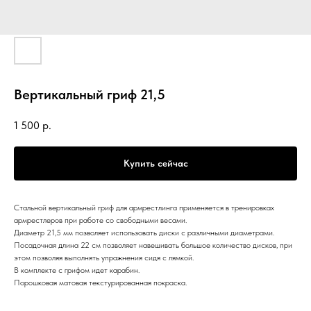
Вертикальный гриф 21,5
1 500
р.
Купить сейчас
Стальной вертикальный гриф для армрестлинга применяется в тренировках
армрестлеров при работе со свободными весами.
Диаметр 21,5 мм позволяет использовать диски с различными диаметрами.
Посадочная длина 22 см позволяет навешивать большое количество дисков, при
этом позволяя выполнять упражнения сидя с лямкой.
В комплекте с грифом идет карабин.
Порошковая матовая текстурированная покраска.