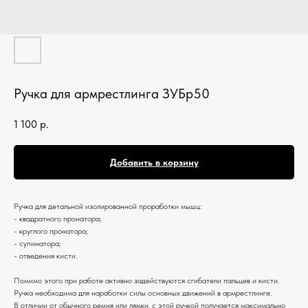
Ручка для армрестлинга ЗУБр50
1 100
р.
Добавить в корзину
Ручка для детальной изолированной проработки мышц:
- квадратного пронатора;
- круглого пронатора;
- супинатора;
- отведения кисти.
Помимо этого при работе активно задействуются сгибатели пальцев и кисти.
Ручка необходима для наработки силы основных движений в армрестлинге.
В отличии от обычного ремня или лямки, с этой ручкой получается максимально