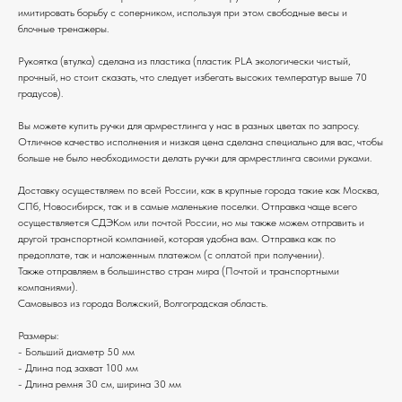
имитировать борьбу с соперником, используя при этом свободные весы и
блочные тренажеры.
Рукоятка (втулка) сделана из пластика (пластик PLA экологически чистый,
прочный, но стоит сказать, что следует избегать высоких температур выше 70
градусов).
Вы можете купить ручки для армрестлинга у нас в разных цветах по запросу.
Отличное качество исполнения и низкая цена сделана специально для вас, чтобы
больше не было необходимости делать ручки для армрестлинга своими руками.
Доставку осуществляем по всей России, как в крупные города такие как Москва,
СПб, Новосибирск, так и в самые маленькие поселки. Отправка чаще всего
осуществляется СДЭКом или почтой России, но мы также можем отправить и
другой транспортной компанией, которая удобна вам. Отправка как по
предоплате, так и наложенным платежом (с оплатой при получении).
Также отправляем в большинство стран мира (Почтой и транспортными
компаниями).
Самовывоз из города Волжский, Волгоградская область.
Размеры:
- Больший диаметр 50 мм
- Длина под захват 100 мм
- Длина ремня 30 см, ширина 30 мм