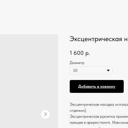
Эксцентрическая н
1 600
р.
Диаметр
Добавить в корзину
Эксцентрическая насадка использ
отдельно).
Эксцентрическая рукоятка примен
пальцев в армрестлинге. Максима