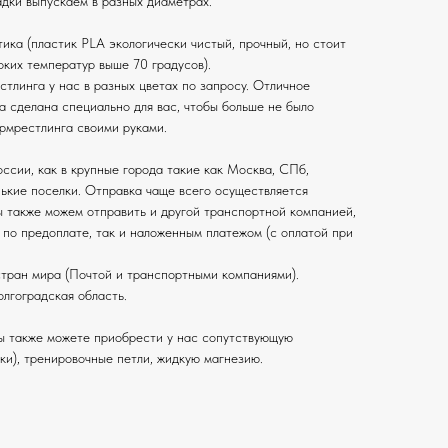
адки выпускаем в разных диаметрах.
тика (пластик PLA экологически чистый, прочный, но стоит
соких температур выше 70 градусов).
стлинга у нас в разных цветах по запросу. Отличное
а сделана специально для вас, чтобы больше не было
армрестлинга своими руками.
ссии, как в крупные города такие как Москва, СПб,
нькие поселки. Отправка чаще всего осуществляется
 также можем отправить и другой транспортной компанией,
 по предоплате, так и наложенным платежом (с оплатой при
стран мира (Почтой и транспортными компаниями).
лгоградская область.
ы также можете приобрести у нас сопутствующую
ки), тренировочные петли, жидкую магнезию.