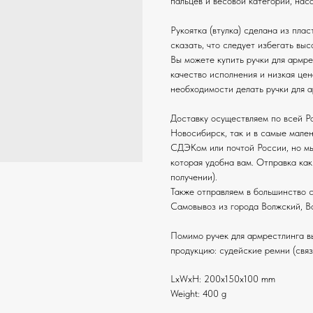
пальцев и весовой категории, нас
Рукоятка (втулка) сделана из плас
сказать, что следует избегать вы
Вы можете купить ручки для армре
качество исполнения и низкая цен
необходимости делать ручки для 
Доставку осуществляем по всей Ро
Новосибирск, так и в самые мале
СДЭКом или почтой России, но мы
которая удобна вам. Отправка как
получении).
Также отправляем в большинство 
Самовывоз из города Волжский, Во
Помимо ручек для армрестлинга в
продукцию: судейские ремни (связ
LxWxH: 200x150x100 mm
Weight: 400 g