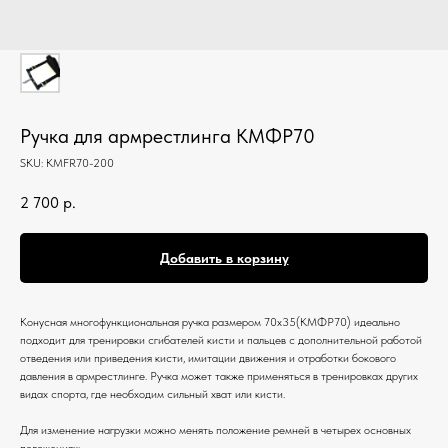
Ручка для армрестлинга КМФР70
SKU:
KMFR70-200
2 700
р.
Добавить в корзину
Конусная многофункциональная ручка размером 70х35(КМФР70) идеально
подходит для тренировки сгибателей кисти и пальцев с дополнительной работой
отведения или приведения кисти, имитации движения и отработки бокового
давления в армрестлинге. Ручка может также применяться в тренировках других
видах спорта, где необходим сильный хват или кисти.
Для изменение нагрузки можно менять положение ремней в четырех основных
положениях: