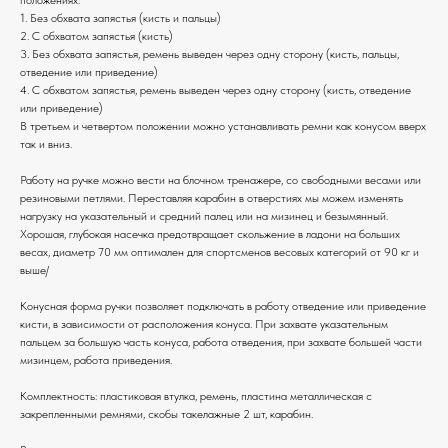
1. Без обхвата запястья (кисть и пальцы)
2. С обхватом запястья (кисть)
3. Без обхвата запястья, ремень выведен через одну сторону (кисть, пальцы,
отведение или приведение)
4. С обхватом запястья, ремень выведен через одну сторону (кисть, отведение
или приведение)
В третьем и четвертом положении можно устанавливать ремни как конусом вверх
так и вниз.
Работу на ручке можно вести на блочном тренажере, со свободными весами или
резиновыми петлями. Переставляя карабин в отверстиях мы можем изменять
нагрузку на указательный и средний палец или на мизинец и безымянный.
Хорошая, глубокая насечка предотвращает скольжение в ладони на больших
весах, диаметр 70 мм оптимален для спортсменов весовых категорий от 90 кг и
выше/
Конусная форма ручки позволяет подключать в работу отведение или приведение
кисти, в зависимости от расположения конуса. При захвате указательным
пальцем за большую часть конуса, работа отведения, при захвате большей части
мизинцем, работа приведения.
Комплектность: пластиковая втулка, ремень, пластина металлическая с
закрепленными ремнями, скобы такелажные 2 шт, карабин.