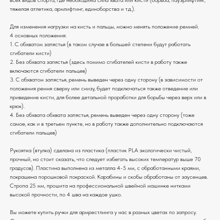
тяжелая атлетика, армлифтинг, единоборства и т.д.).
Для изменения нагрузки на кисть и пальцы, можно менять положение ремней.
4 основных положения:
1. С обхватом запястья (в таком случае в большей степени будут работать
сгибатели кисти)
2. Без обхвата запястья (здесь помимо сгибателей кисти в работу также
включаются сгибатели пальцев)
3. С обхватом запястья, ремень выведен через одну сторону (в зависимости от
положения ремня сверху или снизу, будет подключаться также отведение или
приведение кисти, для более детальной проработки для борьбы через верх или в
крюк).
4. Без обхвата обхвата запястья, ремень выведен через одну сторону (тоже
самое, как и в третьем пункте, но в работу также дополнительно подключаются
сгибатели пальцев)
Рукоятка (втулка) сделана из пластика (пластик PLA экологически чистый,
прочный, но стоит сказать, что следует избегать высоких температур выше 70
градусов). Пластина выполнена из металла 4-5 мм, с обработанными краями,
покрашена порошковой покраской. Карабины и скобы обработаны от заусенцев.
Стропа 25 мм, прошита на профессиональной швейной машинке нитками
высокой прочности, по 4 шва на каждое ушко.
Вы можете купить ручки для армрестлинга у нас в разных цветах по запросу.