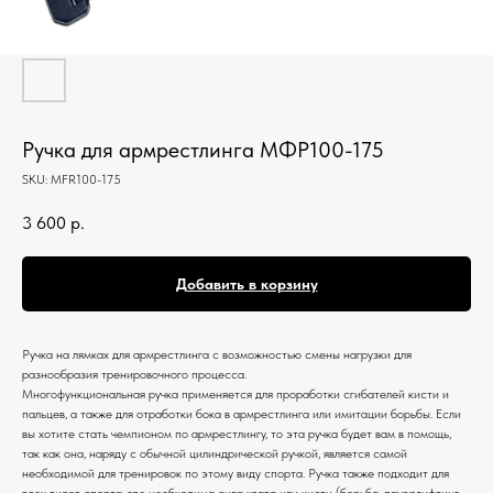
Ручка для армрестлинга МФР100-175
SKU:
MFR100-175
3 600
р.
Добавить в корзину
Ручка на лямках для армрестлинга с возможностью смены нагрузки для
разнообразия тренировочного процесса.
Многофункциональная ручка применяется для проработки сгибателей кисти и
пальцев, а также для отработки бока в армрестлинга или имитации борьбы. Если
вы хотите стать чемпионом по армрестлингу, то эта ручка будет вам в помощь,
так как она, наряду с обычной цилиндрической ручкой, является самой
необходимой для тренировок по этому виду спорта. Ручка также подходит для
всех видов спорта, где необходима сила хвата или кисти (борьба, пауэрлифтинг,