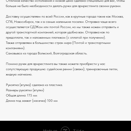
Отличное качество исполнения и низкая цена сделана специально для вас, чтобы
больше не было необходимости делать ручки для армрестлинга своими руками.
Доставку осуществляем по всей России, как в крупные города такие как Москва,
СПб, Новосибирск, так и в самые маленькие поселки. Отправка чаще всего
осуществляется СДЭКом или почтой России, но мы также можем отправить и
другой транспортной компанией, которая удобна вам. Отправка как по
предоплате, так и наложенным платежом (с оплатой при получении).
Также отправляем в большинство стран мира (Почтой и транспортными
компаниями).
Самовывоз из города Волжский, Волгоградская область.
Помимо ручек для армрестлинга вы также можете приобрести у нас
сопутствующую продукцию: судейские ремни (связки), тренировочные петли,
жидкую магнезию.
Рукоятка (втулка) сделана из пластика.
Размеры рукоятки (втулки)
Общая длина: 175 мм
Длина под захват (насечка) 100 мм
Tilda
Made on