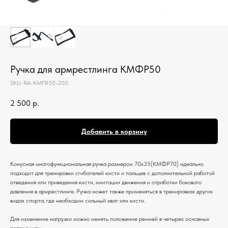
Ручка для армрестлинга КМФР50
SKU:
RA-KMFR50-200
2 500
р.
Добавить в корзину
Конусная многофункциональная ручка размером 70х35(КМФР70) идеально
подходит для тренировки сгибателей кисти и пальцев с дополнительной работой
отведения или приведения кисти, имитации движения и отработки бокового
давления в армрестлинге. Ручка может также применяться в тренировках других
видах спорта, где необходим сильный хват или кисти.
Для изменение нагрузки можно менять положение ремней в четырех основных
положениях: