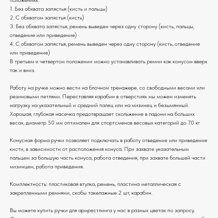
1. Без обхвата запястья (кисть и пальцы)
2. С обхватом запястья (кисть)
3. Без обхвата запястья, ремень выведен через одну сторону (кисть, пальцы,
отведение или приведение)
4. С обхватом запястья, ремень выведен через одну сторону (кисть, отведение
или приведение)
В третьем и четвертом положении можно устанавливать ремни как конусом вверх
так и вниз.
Работу на ручке можно вести на блочном тренажере, со свободными весами или
резиновыми петлями. Переставляя карабин в отверстиях мы можем изменять
нагрузку на указательный и средний палец или на мизинец и безымянный.
Хорошая, глубокая насечка предотвращает скольжение в ладони на больших
весах, диаметр 50 мм оптимален для спортсменов весовых категорий до 70 кг
Конусная форма ручки позволяет подключать в работу отведение или приведение
кисти, в зависимости от расположения конуса. При захвате указательным
пальцем за большую часть конуса, работа отведения, при захвате большей части
мизинцем, работа приведения.
Комплектность: пластиковая втулка, ремень, пластина металлическая с
закрепленными ремнями, скобы такелажные 2 шт, карабин.
Вы можете купить ручки для армрестлинга у нас в разных цветах по запросу.