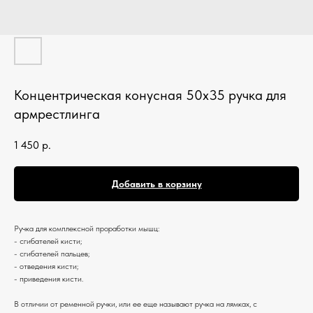
Концентрическая конусная 50х35 ручка для
армрестлинга
1 450
р.
Добавить в корзину
Ручка для комплексной проработки мышц:
- сгибателей кисти;
- сгибателей пальцев;
- отведения кисти;
- приведения кисти.
В отличии от ременной ручки, или ее еще называют ручка на лямках, с