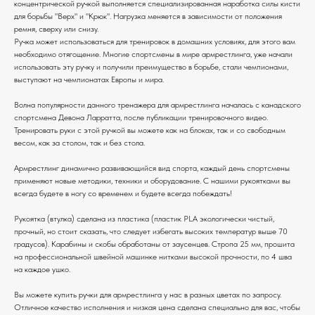
концентрической ручкой выполняется специализированная наработка силы кисти
для борьбы "Верх" и "Крюк". Нагрузка меняется в зависимости от положения
ремня, сверху или снизу.
Ручка может использоваться для тренировок в домашних условиях, для этого вам
необходимо отягощение. Многие спортсмены в мире армрестлинга, уже начали
использовать эту ручку и получили преимущество в борьбе, стали чемпионами,
выступают на чемпионатах Европы и мира.
Волна популярности данного тренажера для армрестлинга началась с канадского
спортсмена Девона Ларратта, после публикации тренировочного видео.
Тренировать руки с этой ручкой вы можете как на блоках, так и со свободным
весом, как за столом, так и без стола.
Армрестлинг динамично развивающийся вид спорта, каждый день спортсмены
применяют новые методики, техники и оборудование. С нашими рукоятками вы
всегда будете в ногу со временем и будете всегда побеждать!
Рукоятка (втулка) сделана из пластика (пластик PLA экологически чистый,
прочный, но стоит сказать, что следует избегать высоких температур выше 70
градусов). Карабины и скобы обработаны от заусенцев. Стропа 25 мм, прошита
на профессиональной швейной машинке нитками высокой прочности, по 4 шва
на каждое ушко.
Вы можете купить ручки для армрестлинга у нас в разных цветах по запросу.
Отличное качество исполнения и низкая цена сделана специально для вас, чтобы