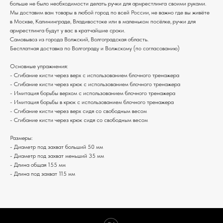
больше не было необходимости делать ручки для армрестлинга своими руками.
Мы доставим вам товары в любой город по всей России, не важно где вы живёте
в Москве, Калининграде, Владивостоке или в маленьком посёлке, ручки для
армрестлинга будут у вас в кратчайшие сроки.
Самовывоз из города Волжский, Волгоградская область.
Бесплатная доставка по Волгограду и Волжскому (по согласованию)
Основные упражнения:
- Сгибание кисти через верх с использованием блочного тренажера
- Сгибание кисти через крюк с использованием блочного тренажера
- Имитация борьбы верхом с использованием блочного тренажера
- Имитация борьбы в крюк с использованием блочного тренажера
- Сгибание кисти через верх сидя со свободным весом
- Сгибание кисти через крюк сидя со свободным весом
Размеры:
- Диаметр под захват больший 50 мм
- Диаметр под захват меньший 35 мм
- Длина общая 155 мм
- Длина под захват 115 мм