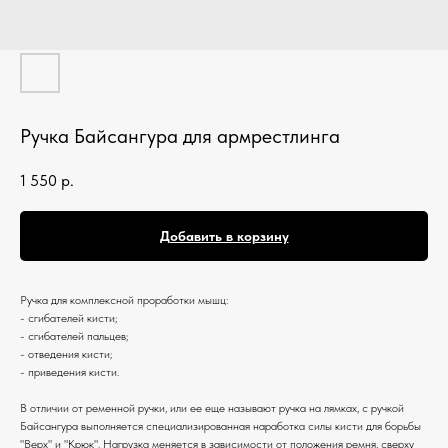
Ручка Байсангура для армрестлинга
1 550
р.
Добавить в корзину
Ручка для комплексной проработки мышц:
- сгибателей кисти;
- сгибателей пальцев;
- отведения кисти;
- приведения кисти.
В отличии от ременной ручки, или ее еще называют ручка на лямках, с ручкой
Байсангура выполняется специализированная наработка силы кисти для борьбы
"Верх" и "Крюк". Нагрузка меняется в зависимости от положения ремня, сверху