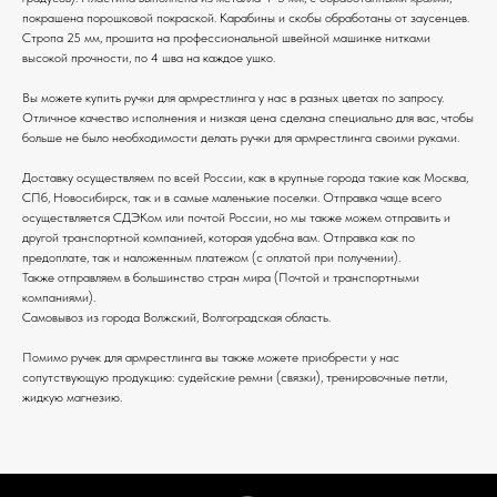
покрашена порошковой покраской. Карабины и скобы обработаны от заусенцев.
Стропа 25 мм, прошита на профессиональной швейной машинке нитками
высокой прочности, по 4 шва на каждое ушко.
Вы можете купить ручки для армрестлинга у нас в разных цветах по запросу.
Отличное качество исполнения и низкая цена сделана специально для вас, чтобы
больше не было необходимости делать ручки для армрестлинга своими руками.
Доставку осуществляем по всей России, как в крупные города такие как Москва,
СПб, Новосибирск, так и в самые маленькие поселки. Отправка чаще всего
осуществляется СДЭКом или почтой России, но мы также можем отправить и
другой транспортной компанией, которая удобна вам. Отправка как по
предоплате, так и наложенным платежом (с оплатой при получении).
Также отправляем в большинство стран мира (Почтой и транспортными
компаниями).
Самовывоз из города Волжский, Волгоградская область.
Помимо ручек для армрестлинга вы также можете приобрести у нас
сопутствующую продукцию: судейские ремни (связки), тренировочные петли,
жидкую магнезию.