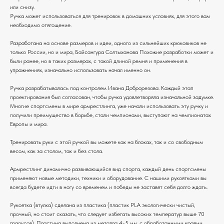
или снизу.
Ручка может использоваться для тренировок в домашних условиях, для этого вам
необходимо отягощение.
Разработана на основе размеров и идеи, одного из сильнейших крюковиков не
только России, но и мира, Байсангура Солтыханова Похожие разработки может и
были ранее, но в таких размерах, с такой длиной ремня и применения в
упражнениях, изначально использовать начал именно он.
Ручка разрабатывалась под контролем Ивана Доброрезова. Каждый этап
проектирования был согласован, чтобы ручка удовлетворяла изначальной задумке.
Многие спортсмены в мире армрестлинга, уже начали использовать эту ручку и
получили преимущество в борьбе, стали чемпионами, выступают на чемпионатах
Европы и мира.
Тренировать руки с этой ручкой вы можете как на блоках, так и со свободным
весом, как за столом, так и без стола.
Армрестлинг динамично развивающийся вид спорта, каждый день спортсмены
применяют новые методики, техники и оборудование. С нашими рукоятками вы
всегда будете идти в ногу со временем и победы не заставят себя долго ждать.
Рукоятка (втулка) сделана из пластика (пластик PLA экологически чистый,
прочный, но стоит сказать, что следует избегать высоких температур выше 70
градусов). Пластина выполнена из металла 4-5 мм, с обработанными краями,